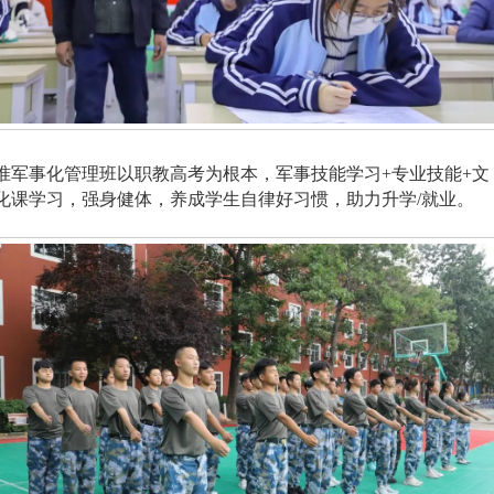
准军事化管理班以职教高考为根本，军事技能学习+专业技能+文
化课学习，强身健体，养成学生自律好习惯，助力升学/就业。