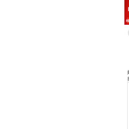
首页
专业设置
学院概况
校园风采
教师风采
学院新闻
乘车路线
预约报名