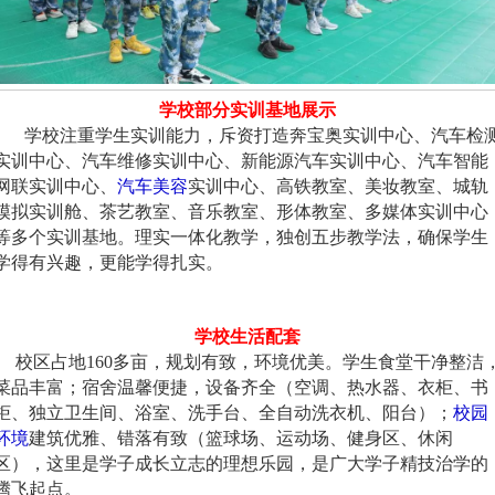
学校部分实训基地展示
学校注重学生实训能力，斥资打造奔宝奥实训中心、汽车检
实训中心、汽车维修实训中心、新能源汽车实训中心、汽车智能
网联实训中心、
汽车美容
实训中心、高铁教室、美妆教室、城轨
模拟实训舱、茶艺教室、音乐教室、形体教室、多媒体实训中心
等多个实训基地。理实一体化教学，独创五步教学法，确保学生
学得有兴趣，更能学得扎实。
学校生活配套
校区占地160多亩，规划有致，环境优美。学生食堂干净整洁
菜品丰富；宿舍温馨便捷，设备齐全（空调、热水器、衣柜、书
柜、独立卫生间、浴室、洗手台、全自动洗衣机、阳台）；
校园
环境
建筑优雅、错落有致（篮球场、运动场、健身区、休闲
区），这里是学子成长立志的理想乐园，是广大学子精技治学的
腾飞起点。