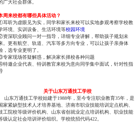
的广大社会群体。
本周来校都有哪些具体活动？
①耳听为虚眼见为实，同学和家长来校可以实地参观考察学校教
学环境、实训设备、生活环境等
校园环境
②资深职业顾问一对一指导，详细专业讲解，帮助孩子规划未
来。更有航空、轨道、汽车等多方向专业，可以让孩子亲身体
验，选专业更明了。
③专家现场答疑解惑，解决家长择校各种问题
④特邀企业代表、特训教官来校为意向同学集中面试，针对性指
导
关于山东万通技工学校
山东万通技工学校始建于1988年，至今专注职业教育35年，是
国家紧缺型技术人才培养基地、济南市职业技能培训定点机构、
技工院校等级评价机构、山东省创就业定点培训机构、职业技能
等级认定社会培训评价组织。学校统招代码422。